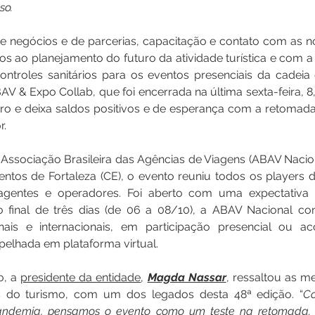
so.
 negócios e de parcerias, capacitação e contato com as no
dos ao planejamento do futuro da atividade turística e com 
ontroles sanitários para os eventos presenciais da cadeia
AV & Expo Collab, que foi encerrada na última sexta-feira, 8,
uro e deixa saldos positivos e de esperança com a retomada
r.
Associação Brasileira das Agências de Viagens (ABAV Naciona
ntos de Fortaleza (CE), o evento reuniu todos os players 
gentes e operadores. Foi aberto com uma expectativa in
o final de três dias (de 06 a 08/10), a ABAV Nacional cont
ionais e internacionais, em participação presencial ou 
elhada em plataforma virtual.
, a 
presidente da entidade
, 
Magda Nassar
, ressaltou as me
s do turismo, com um dos legados desta 48ª edição. “
Co
andemia, pensamos o evento como um teste na retomada.