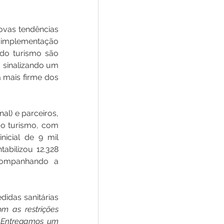
vas tendências 
a implementação 
 do turismo são 
 sinalizando um 
 mais firme dos 
l) e parceiros, 
do turismo, com 
icial de 9 mil 
abilizou 12.328 
acompanhando a 
didas sanitárias 
m as restrições 
 Entregamos um 