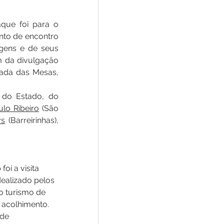
que foi para o 
to de encontro 
gens e de seus 
m da divulgação 
ada das Mesas, 
Destaque, ainda, para as presenças de técnicos do SEBRAE e Governo do Estado, do 
ulo Ribeiro
 (São 
ys
 (
Barreirinhas
), 
i a visita 
ealizado pelos 
o turismo de 
 acolhimento. 
de 