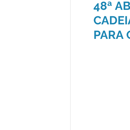
48ª A
CADEI
PARA 