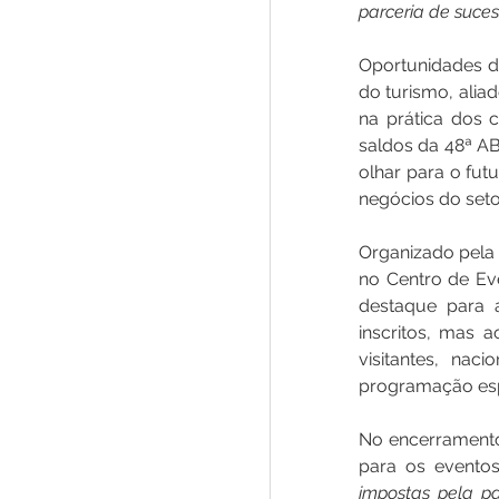
parceria de suces
Oportunidades de
do turismo, alia
na prática dos c
saldos da 48ª AB
olhar para o fut
negócios do seto
Organizado pela 
no Centro de Eve
destaque para a
inscritos, mas a
visitantes, nac
programação esp
No encerramento
para os evento
impostas pela p