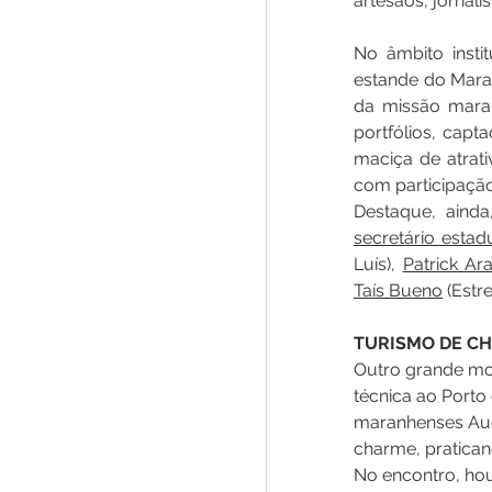
artesãos, jornali
No âmbito insti
estande do Maran
da missão maran
portfólios, capt
maciça de atrat
com participação
secretário estad
Luís), 
Patrick Ar
Taís Bueno
 (Estre
TURISMO DE C
Outro grande mom
técnica ao Porto
maranhenses Augu
charme, pratican
No encontro, hou