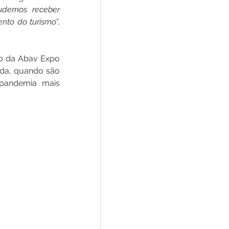
udemos receber 
ento do turismo
”, 
o da Abav Expo 
da, quando são 
pandemia mais 