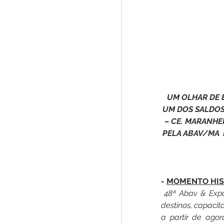
UM OLHAR DE 
UM DOS SALDOS 
– CE. MARANHE
PELA ABAV/MA 
- 
MOMENTO HIS
48ª Abav & Expo
destinos, capacita
a partir de ag