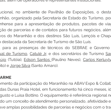
stas, além de operadores e representantes institucionais. 
tucional, no ambiente de Pavilhão de Exposições, o desta
hão, organizado pela Secretaria de Estado do Turismo, pon
hense para a apresentação de produtos, pacotes de via
ação de parcerias e de contatos para futuros negócios, alé
ivos do Maranhão e dos destinos São Luís, Lençóis e Chap
 destacada da Secretaria de Turismo de São Luís.
ual de Turismo
, 
Catulé Jr,
 e dos secretários de Turismo 
Sa
aújo
 (Tutóia), 
Edson Santos 
(Paulino Neves), 
Carlos Kerluyl
ito) e 
Jorge Silva
 (Santo Amaro).
HARME
ento da participação do Maranhão na ABAV Expo & Collab fo
 das Dunas Praia Hotel, em funcionamento há cinco meses, id
sto e Luisa Bottino. O equipamento é referência regional n
do um conceito de atendimento personalizado, afetividade e
ve amplas possibilidades de parcerias e negócios com o tra