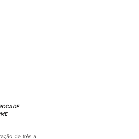
ROCA DE 
RME
.
ação de três a 