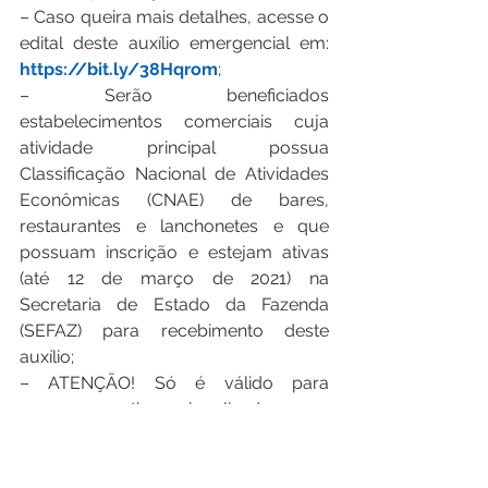
– Caso queira mais detalhes, acesse o 
edital deste auxílio emergencial em: 
https://bit.ly/38Hqrom
;
– Serão beneficiados 
estabelecimentos comerciais cuja 
atividade principal possua 
Classificação Nacional de Atividades 
Econômicas (CNAE) de bares, 
restaurantes e lanchonetes e que 
possuam inscrição e estejam ativas 
(até 12 de março de 2021) na 
Secretaria de Estado da Fazenda 
(SEFAZ) para recebimento deste 
auxílio;
– ATENÇÃO! Só é válido para 
empresas ativas localizadas nos 
municípios maranhenses de São José 
de Ribamar, Paço do Lumiar, Raposa e 
São Luís. Inscrições de outras 