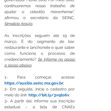
continuaremos nosso trabalho de 
ajudar o cidadão maranhense
”, 
afirmou o secretário da SEINC, 
Simplício Araújo
.
As inscrições seguem até 19 de 
março. É do segmento de bar, 
restaurante e lanchonete e quer saber 
como funciona o processo de 
credenciamento? 
Se informe no passo 
a passo abaixo
:
1- Para começar, acesse: 
https://auxilio.seinc.ma.gov.br
;
2- Em seguida, inicie o cadastro por 
meio do 
link
: 
http://bit.ly/3vqto6v
.
3- A partir daí, informe sua inscrição 
estadual – a lista de CNAEs 