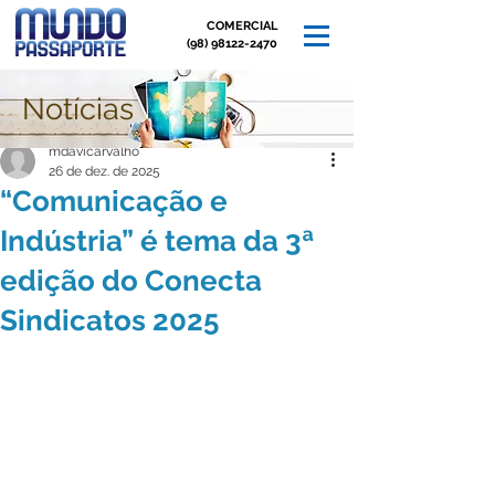
COMERCIAL
(98) 98122-2470
Notícias
Post
mdavicarvalho
26 de dez. de 2025
“Comunicação e
Indústria” é tema da 3ª
edição do Conecta
Sindicatos 2025