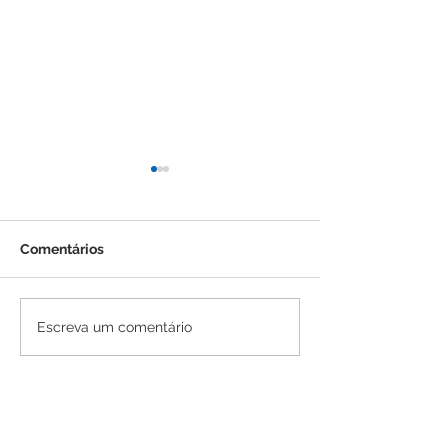
Comentários
Da universidade para o
Feira do Empr
Escreva um comentário
mercado: UFMA
2026 reúne mai
participa da Feira do
pequenos negó
Empreendedor com
maranhenses
palestras e atrações
culturais