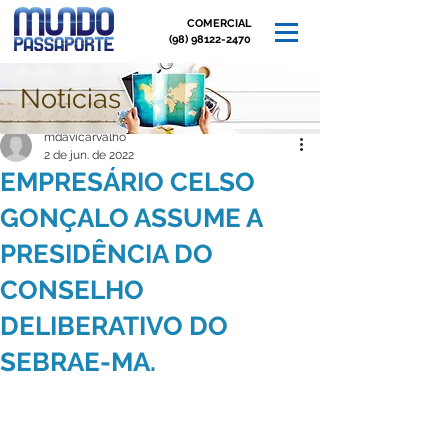
COMERCIAL
(98) 98122-2470
Notícias
Post
mdavicarvalho
2 de jun. de 2022
EMPRESÁRIO CELSO
GONÇALO ASSUME A
PRESIDÊNCIA DO
CONSELHO
DELIBERATIVO DO
SEBRAE-MA.