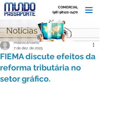
COMERCIAL
(98) 98122-2470
Notícias
Post
mdavicarvalho
7 de dez. de 2025
FIEMA discute efeitos da
reforma tributária no
setor gráfico.