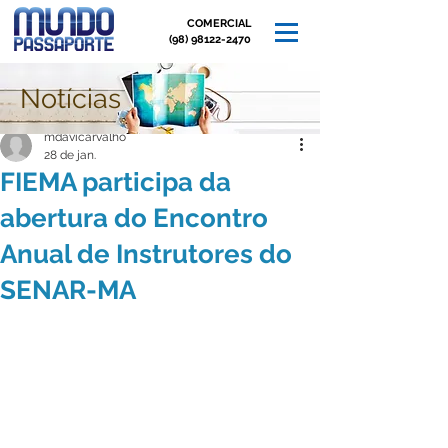
COMERCIAL
(98) 98122-2470
Notícias
Post
mdavicarvalho
28 de jan.
FIEMA participa da
abertura do Encontro
Anual de Instrutores do
SENAR-MA