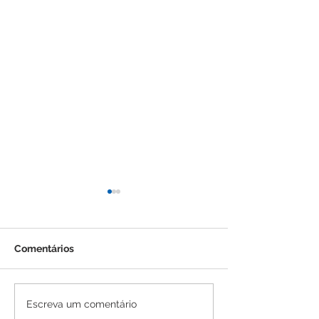
Comentários
Feira do Empreendedor
Feira do Empr
Escreva um comentário