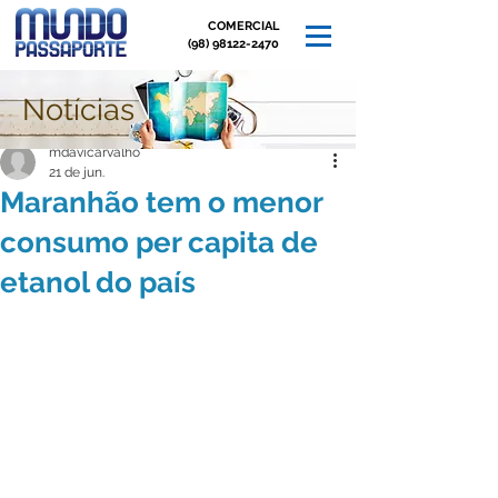
COMERCIAL
(98) 98122-2470
Notícias
Post
mdavicarvalho
21 de jun.
Maranhão tem o menor
consumo per capita de
etanol do país