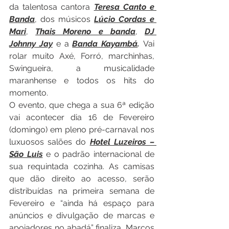
da talentosa cantora 
Teresa Canto e 
Banda
, dos músicos 
Lúcio Cordas e 
Mari
, 
Thais Moreno e banda
, 
DJ 
Johnny Jay
 e a 
Banda Kayambá
. 
Vai 
rolar muito Axé, Forró, marchinhas, 
Swingueira, a musicalidade 
maranhense e todos os hits do 
momento.
O evento, que chega a sua 6ª edição 
vai acontecer dia 16 de Fevereiro 
(domingo) em pleno pré-carnaval nos 
luxuosos salões do 
Hotel Luzeiros – 
São Luis
 e o padrão internacional de 
sua requintada cozinha. As camisas 
que dão direito ao acesso, serão 
distribuídas na primeira semana de 
Fevereiro e “ainda há espaço para 
anúncios e divulgação de marcas e 
apoiadores no abadá” finaliza, Marcos 