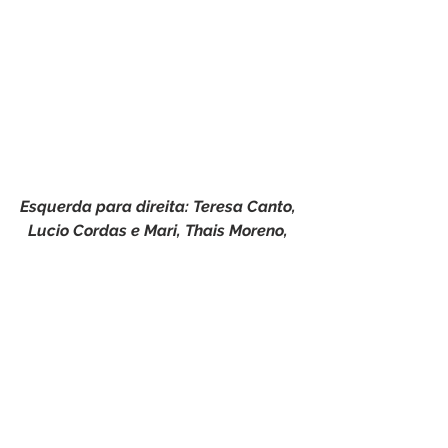
Esquerda para direita: Teresa Canto, 
Lucio Cordas e Mari, Thais Moreno, 
Daysa - Kayambá e DJ Jonnhy Jay.
ALGUNS CLICKS PASSAPORTEFOLIA 
2018 e 2019: