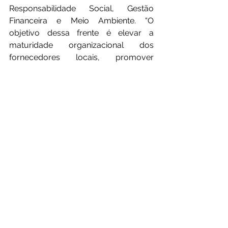
Responsabilidade Social, Gestão 
Financeira e Meio Ambiente. “O 
objetivo dessa frente é elevar a 
maturidade organizacional dos 
fornecedores locais, promover 
processos mais eficientes e preparar 
empresas para competir em grandes 
cadeias de valor”, explicou Camila.
No terceiro e último vetor de atuação 
do PDF Maranhão, o de ‘Promoção e 
Divulgação’, Camila enumerou a 
participação ampliada das empresas 
em eventos e iniciativas de 
visibilidade: 40 empresas do PDF 
Maranhão estiveram na Expo Indústria 
Maranhão 2025, além de ações como 
Criando Conexões, Portas Abertas e 