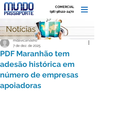
COMERCIAL
(98) 98122-2470
Notícias
Post
mdavicarvalho
7 de dez. de 2025
PDF Maranhão tem
adesão histórica em
número de empresas
apoiadoras