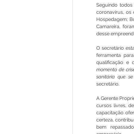
Seguindo todos 
coronavírus, os
Hospedagem; Boa
Camareira, fora
desse empreendim
O secretário est
ferramenta par
qualificação e c
momento de crise
sanitária que s
secretário.
A Gerente Propri
cursos livres, d
capacitação ofer
certeza, contrib
bem repassados