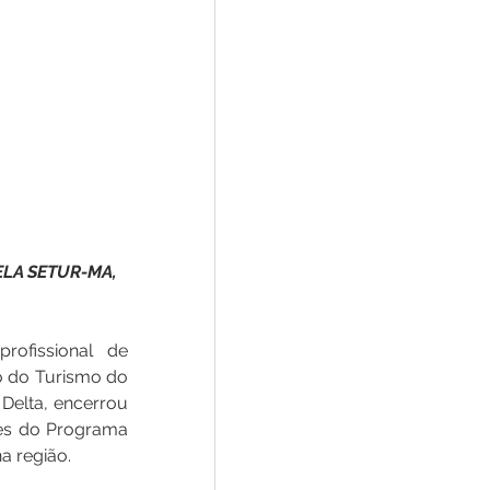
LA SETUR-MA, 
ofissional de 
o do Turismo do 
elta, encerrou 
res do Programa 
a região.