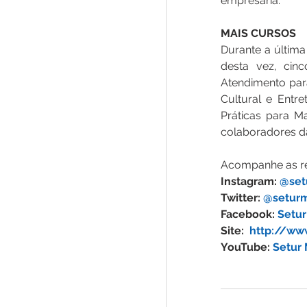
empresária.
MAIS CURSOS
Durante a última
desta vez, cin
Atendimento par
Cultural e Entr
Práticas para M
colaboradores d
Acompanhe as re
Instagram: 
@set
Twitter: 
‎@setur
Facebook: 
Setu
Site:  
http://ww
YouTube: 
Setur