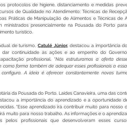
os protocolos de higiene, distanciamento e medidas preven
 cursos de Qualidade no Atendimento; Técnicas de Recepç
s Práticas de Manipulação de Alimentos e Técnicas de 
m ministrados presencialmente na Pousada do Porto para
ento turístico.
adual de turismo, 
Catulé Júnior,
 destacou a importância d
a dar continuidade às ações e ao empenho do Governo
apacitação profissional. “
Nós estruturamos a oferta desse
 como forma também de adequar esses profissionais a essa 
e configura. A ideia é oferecer constantemente novas turm
etária da Pousada do Porto, Laides Canavieira, uma das con
estacou a importância do aprendizado e a oportunidade de 
ecidas. “Esse aprendizado irá contribuir muito para nosso d
uirá muito para nosso trabalho. As informações e o aprendiz
 pelos profissionais que desenvolveram esses cursos