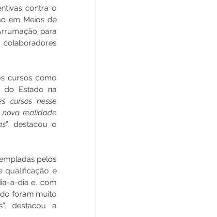
tivas contra o 
ão em Meios de 
Arrumação para 
 colaboradores 
os cursos como 
 do Estado na 
s cursos nesse 
nova realidade 
as
”, destacou o 
templadas pelos 
qualificação e 
ia-a-dia e, com 
ado foram muito 
”, destacou a 