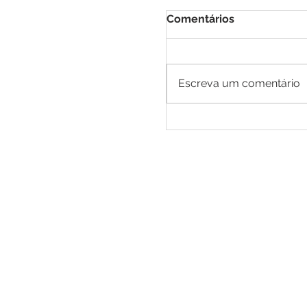
Comentários
Escreva um comentário
Da universidade par
participa da Feira 
palestras e atrações 