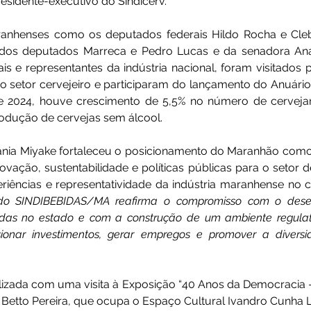
residente-executivo do Sindicerv.
anhenses como os deputados federais Hildo Rocha e Cleb
dos deputados Marreca e Pedro Lucas e da senadora Ana
ais e representantes da indústria nacional, foram visitados p
o setor cervejeiro e participaram do lançamento do Anuário.
e 2024, houve crescimento de 5,5% no número de cervejar
odução de cervejas sem álcool. 
nia Miyake fortaleceu o posicionamento do Maranhão como p
ovação, sustentabilidade e políticas públicas para o setor d
riências e representatividade da indústria maranhense no ce
 do SINDIBEBIDAS/MA reafirma o compromisso com o desen
idas no estado e com a construção de um ambiente regulatór
ionar investimentos, gerar empregos e promover a diversi
alizada com uma visita à Exposição “40 Anos da Democracia –
ta Betto Pereira, que ocupa o Espaço Cultural Ivandro Cunha 