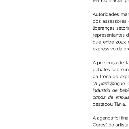
Márcio Maciel, p
Autoridades mar
dos assessores 
lideranças setori
representantes d
que entre 2023 
expressivo da pr
A presença de Tâ
debates sobre in
da troca de expe
“
A participação
indústria de beb
capaz de impuls
destacou Tânia.
A agenda foi fin
Cores”, do artis