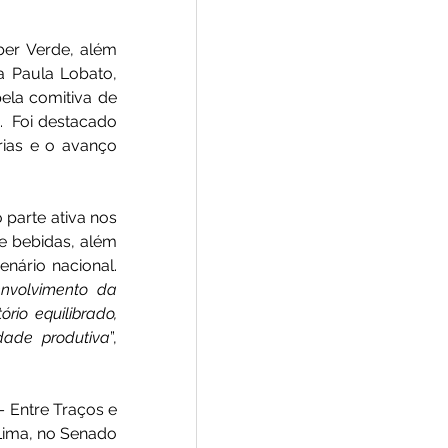
er Verde, além 
 Paula Lobato, 
ela comitiva de 
  Foi destacado 
ias e o avanço 
arte ativa nos 
e bebidas, além 
nário nacional. 
volvimento da 
io equilibrado, 
dade produtiva
”, 
 Entre Traços e 
Lima, no Senado 