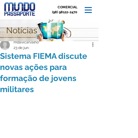
COMERCIAL
(98) 98122-2470
Notícias
Post
mdavicarvalho
23 de jun.
Sistema FIEMA discute
novas ações para
formação de jovens
militares