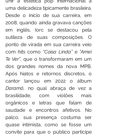
unir a estética pop internacional a 
uma delicadeza tipicamente brasileira. 
Desde o início de sua carreira, em 
2008, quando ainda gravava canções 
em inglês, Iorc se destacou pela 
sutileza de suas composições. O 
ponto de virada em sua carreira veio 
com 
hits
 como 
“Coisa Linda”
 e 
“Amei 
Te Ver”
, que o transformaram em um 
dos grandes nomes da nova MPB. 
Após hiatos e retornos discretos, o 
cantor lançou em 2022 o álbum 
Daramô
, no qual abraça de vez a 
brasilidade, com violões mais 
orgânicos e letras que falam de 
saudade e encontros afetivos. No 
palco, sua presença costuma ser 
quase intimista, como se fosse um 
convite para que o público participe 